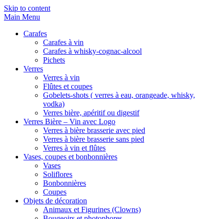
Skip to content
Main Menu
Carafes
Carafes à vin
Carafes à whisky-cognac-alcool
Pichets
Verres
Verres à vin
Flûtes et coupes
Gobelets-shots ( verres à eau, orangeade, whisky,
vodka)
Verres bière, apéritif ou digestif
Verres Bière – Vin avec Logo
Verres à bière brasserie avec pied
Verres à bière brasserie sans pied
Verres à vin et flûtes
Vases, coupes et bonbonnières
Vases
Soliflores
Bonbonnières
Coupes
Objets de décoration
Animaux et Figurines (Clowns)
Bougeoirs et photophores