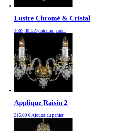
Lustre Chromé & Cristal
1065,00
€
Ajouter au panier
Applique Raisin 2
315,00
€
Ajouter au panier