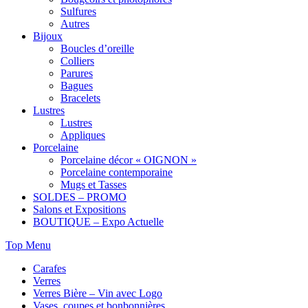
Sulfures
Autres
Bijoux
Boucles d’oreille
Colliers
Parures
Bagues
Bracelets
Lustres
Lustres
Appliques
Porcelaine
Porcelaine décor « OIGNON »
Porcelaine contemporaine
Mugs et Tasses
SOLDES – PROMO
Salons et Expositions
BOUTIQUE – Expo Actuelle
Top Menu
Carafes
Verres
Verres Bière – Vin avec Logo
Vases, coupes et bonbonnières