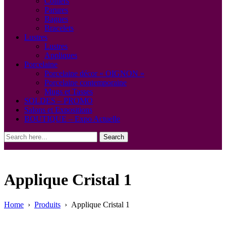
Colliers
Parures
Bagues
Bracelets
Lustres
Lustres
Appliques
Porcelaine
Porcelaine décor « OIGNON »
Porcelaine contemporaine
Mugs et Tasses
SOLDES – PROMO
Salons et Expositions
BOUTIQUE – Expo Actuelle
Search
Applique Cristal 1
Home
›
Produits
›
Applique Cristal 1