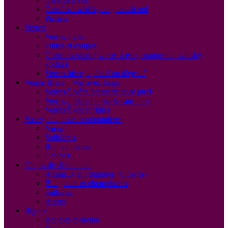
Carafes à whisky-cognac-alcool
Pichets
Verres
Verres à vin
Flûtes et coupes
Gobelets-shots ( verres à eau, orangeade, whisky,
vodka)
Verres bière, apéritif ou digestif
Verres Bière – Vin avec Logo
Verres à bière brasserie avec pied
Verres à bière brasserie sans pied
Verres à vin et flûtes
Vases, coupes et bonbonnières
Vases
Soliflores
Bonbonnières
Coupes
Objets de décoration
Animaux et Figurines (Clowns)
Bougeoirs et photophores
Sulfures
Autres
Bijoux
Boucles d’oreille