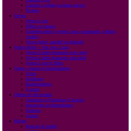
Carafes à whisky-cognac-alcool
Pichets
Verres
Verres à vin
Flûtes et coupes
Gobelets-shots ( verres à eau, orangeade, whisky,
vodka)
Verres bière, apéritif ou digestif
Verres Bière – Vin avec Logo
Verres à bière brasserie avec pied
Verres à bière brasserie sans pied
Verres à vin et flûtes
Vases, coupes et bonbonnières
Vases
Soliflores
Bonbonnières
Coupes
Objets de décoration
Animaux et Figurines (Clowns)
Bougeoirs et photophores
Sulfures
Autres
Bijoux
Boucles d’oreille