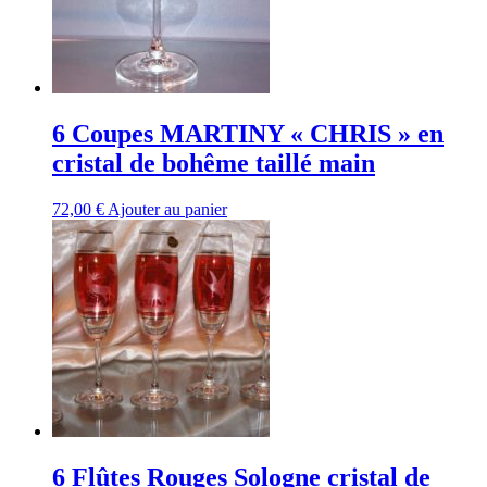
6 Coupes MARTINY « CHRIS » en
cristal de bohême taillé main
72,00
€
Ajouter au panier
6 Flûtes Rouges Sologne cristal de