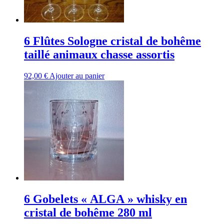
6 Flûtes Sologne cristal de bohême
taillé animaux chasse assortis
92,00
€
Ajouter au panier
6 Gobelets « ALGA » whisky en
cristal de bohême 280 ml