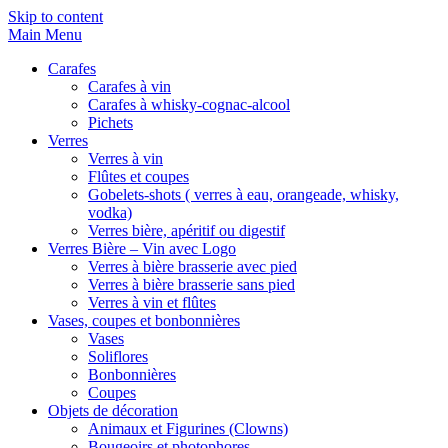
Skip to content
Main Menu
Carafes
Carafes à vin
Carafes à whisky-cognac-alcool
Pichets
Verres
Verres à vin
Flûtes et coupes
Gobelets-shots ( verres à eau, orangeade, whisky,
vodka)
Verres bière, apéritif ou digestif
Verres Bière – Vin avec Logo
Verres à bière brasserie avec pied
Verres à bière brasserie sans pied
Verres à vin et flûtes
Vases, coupes et bonbonnières
Vases
Soliflores
Bonbonnières
Coupes
Objets de décoration
Animaux et Figurines (Clowns)
Bougeoirs et photophores