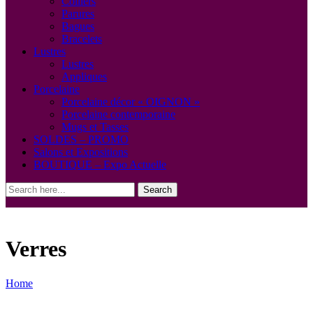
Colliers
Parures
Bagues
Bracelets
Lustres
Lustres
Appliques
Porcelaine
Porcelaine décor « OIGNON »
Porcelaine contemporaine
Mugs et Tasses
SOLDES – PROMO
Salons et Expositions
BOUTIQUE – Expo Actuelle
Search
Verres
Home