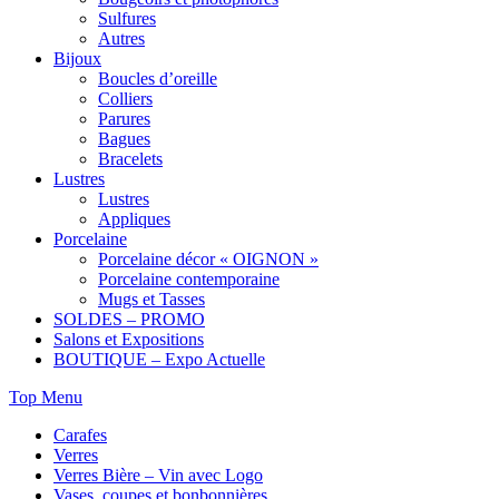
Sulfures
Autres
Bijoux
Boucles d’oreille
Colliers
Parures
Bagues
Bracelets
Lustres
Lustres
Appliques
Porcelaine
Porcelaine décor « OIGNON »
Porcelaine contemporaine
Mugs et Tasses
SOLDES – PROMO
Salons et Expositions
BOUTIQUE – Expo Actuelle
Top Menu
Carafes
Verres
Verres Bière – Vin avec Logo
Vases, coupes et bonbonnières