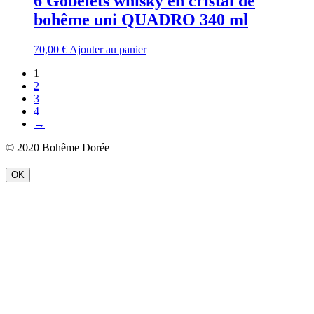
6 Gobelets whisky en cristal de
bohême uni QUADRO 340 ml
70,00
€
Ajouter au panier
1
2
3
4
→
© 2020 Bohême Dorée
OK