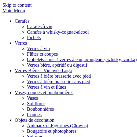
Skip to content
Main Menu
Carafes
Carafes à vin
Carafes à whisky-cognac-alcool
Pichets
Verres
Verres à vin
Flûtes et coupes
Gobelets-shots ( verres à eau, orangeade, whisky, vodka)
Verres bière, apéritif ou digestif
Verres Bière – Vin avec Logo
Verres à bière brasserie avec pied
Verres à bière brasserie sans pied
Verres à vin et flûtes
Vases, coupes et bonbonnières
Vases
Soliflores
Bonbonnières
Coupes
Objets de décoration
Animaux et Figurines (Clowns)
Bougeoirs et photophores
Sulfures