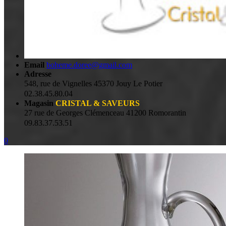
Email
boheme.doree@gmail.com
Adresse
548, rue de Vignelles 45370 Jouy Le Potier
02.38.45.80.04
Magasin
CRISTAL & SAVEURS
27 rue de Georges Clémenceau 41200 Romorantin
09.83.37.53.51
0