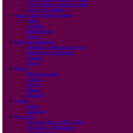
Verres à bière brasserie sans pied
Verres à vin et flûtes
Vases, coupes et bonbonnières
Vases
Soliflores
Bonbonnières
Coupes
Objets de décoration
Animaux et Figurines (Clowns)
Bougeoirs et photophores
Sulfures
Autres
Bijoux
Boucles d’oreille
Colliers
Parures
Bagues
Bracelets
Lustres
Lustres
Appliques
Porcelaine
Porcelaine décor « OIGNON »
Porcelaine contemporaine
Mugs et Tasses