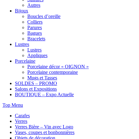
Autres
Bijoux
Boucles d’oreille
Colliers
Parures
Bagues
Bracelets
Lustres
Lustres
Appliques
Porcelaine
Porcelaine décor « OIGNON »
Porcelaine contemporaine
Mugs et Tasses
SOLDES – PROMO
Salons et Expositions
BOUTIQUE – Expo Actuelle
Top Menu
Carafes
Verres
Verres Bière – Vin avec Logo
Vases, coupes et bonbonnières
Objets de décoration