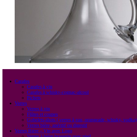
Carafes
Carafes à vin
Carafes à whisky-cognac-alcool
Pichets
Verres
Verres à vin
Flûtes et coupes
Gobelets-shots ( verres à eau, orangeade, whisky, vodka)
Verres bière, apéritif ou digestif
Verres Bière – Vin avec Logo
Verres à bière brasserie avec pied