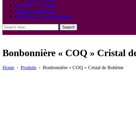
SOLDES – PROMO
Salons et Expositions
BOUTIQUE – Expo Actuelle
Search
Bonbonnière « COQ » Cristal 
Home
›
Produits
›
Bonbonnière « COQ » Cristal de Bohème