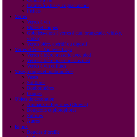
Carafes à whisky-cognac-alcool
Pichets
Verres
Verres à vin
Flûtes et coupes
Gobelets-shots ( verres à eau, orangeade, whisky,
vodka)
Verres bière, apéritif ou digestif
Verres Bière – Vin avec Logo
Verres à bière brasserie avec pied
Verres à bière brasserie sans pied
Verres à vin et flûtes
Vases, coupes et bonbonnières
Vases
Soliflores
Bonbonnières
Coupes
Objets de décoration
Animaux et Figurines (Clowns)
Bougeoirs et photophores
Sulfures
Autres
Bijoux
Boucles d’oreille