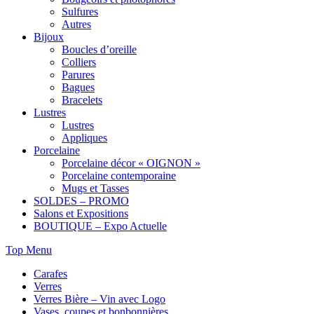
Sulfures
Autres
Bijoux
Boucles d’oreille
Colliers
Parures
Bagues
Bracelets
Lustres
Lustres
Appliques
Porcelaine
Porcelaine décor « OIGNON »
Porcelaine contemporaine
Mugs et Tasses
SOLDES – PROMO
Salons et Expositions
BOUTIQUE – Expo Actuelle
Top Menu
Carafes
Verres
Verres Bière – Vin avec Logo
Vases, coupes et bonbonnières