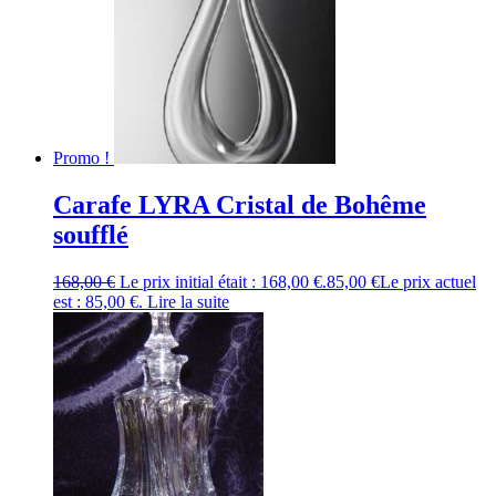
Promo !
Carafe LYRA Cristal de Bohême
soufflé
168,00
€
Le prix initial était : 168,00 €.
85,00
€
Le prix actuel
est : 85,00 €.
Lire la suite