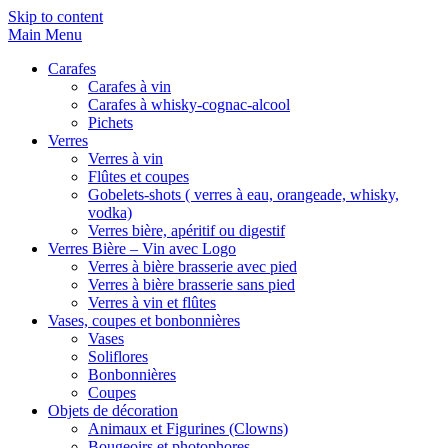
Skip to content
Main Menu
Carafes
Carafes à vin
Carafes à whisky-cognac-alcool
Pichets
Verres
Verres à vin
Flûtes et coupes
Gobelets-shots ( verres à eau, orangeade, whisky,
vodka)
Verres bière, apéritif ou digestif
Verres Bière – Vin avec Logo
Verres à bière brasserie avec pied
Verres à bière brasserie sans pied
Verres à vin et flûtes
Vases, coupes et bonbonnières
Vases
Soliflores
Bonbonnières
Coupes
Objets de décoration
Animaux et Figurines (Clowns)
Bougeoirs et photophores