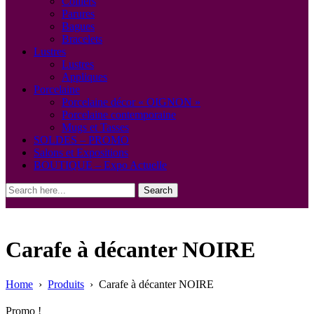
Colliers
Parures
Bagues
Bracelets
Lustres
Lustres
Appliques
Porcelaine
Porcelaine décor « OIGNON »
Porcelaine contemporaine
Mugs et Tasses
SOLDES – PROMO
Salons et Expositions
BOUTIQUE – Expo Actuelle
Search
Carafe à décanter NOIRE
Home
›
Produits
›
Carafe à décanter NOIRE
Promo !