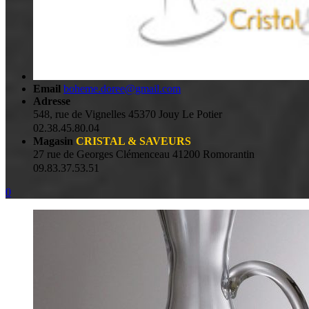
Email
boheme.doree@gmail.com
Adresse
548, rue de Vignelles 45370 Jouy Le Potier
02.38.45.80.04
Magasin
CRISTAL & SAVEURS
27 rue de Georges Clémenceau 41200 Romorantin
09.83.37.53.51
0