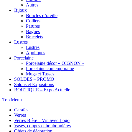
Autres
Bijoux
Boucles d’oreille
Colliers
Parures
Bagues
Bracelets
Lustres
Lustres
Appliques
Porcelaine
Porcelaine décor « OIGNON »
Porcelaine contemporaine
Mugs et Tasses
SOLDES – PROMO
Salons et Expositions
BOUTIQUE – Expo Actuelle
Top Menu
Carafes
Verres
Verres Bière – Vin avec Logo
Vases, coupes et bonbonnières
Objets de décoration