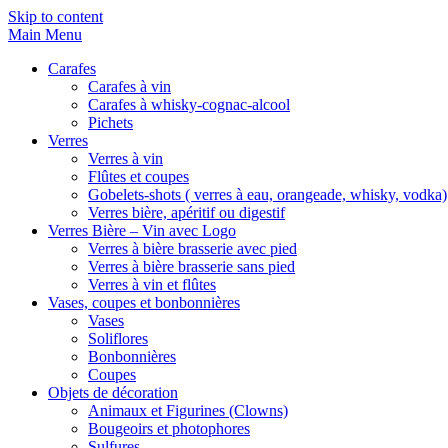
Skip to content
Main Menu
Carafes
Carafes à vin
Carafes à whisky-cognac-alcool
Pichets
Verres
Verres à vin
Flûtes et coupes
Gobelets-shots ( verres à eau, orangeade, whisky, vodka)
Verres bière, apéritif ou digestif
Verres Bière – Vin avec Logo
Verres à bière brasserie avec pied
Verres à bière brasserie sans pied
Verres à vin et flûtes
Vases, coupes et bonbonnières
Vases
Soliflores
Bonbonnières
Coupes
Objets de décoration
Animaux et Figurines (Clowns)
Bougeoirs et photophores
Sulfures