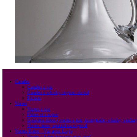
Carafes
Carafes à vin
Carafes à whisky-cognac-alcool
Pichets
Verres
Verres à vin
Flûtes et coupes
Gobelets-shots ( verres à eau, orangeade, whisky, vodka)
Verres bière, apéritif ou digestif
Verres Bière – Vin avec Logo
Verres à bière brasserie avec pied