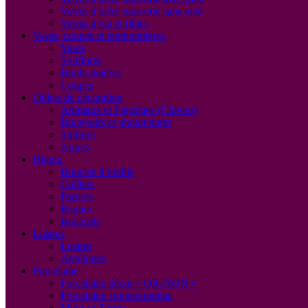
Verres à bière brasserie sans pied
Verres à vin et flûtes
Vases, coupes et bonbonnières
Vases
Soliflores
Bonbonnières
Coupes
Objets de décoration
Animaux et Figurines (Clowns)
Bougeoirs et photophores
Sulfures
Autres
Bijoux
Boucles d’oreille
Colliers
Parures
Bagues
Bracelets
Lustres
Lustres
Appliques
Porcelaine
Porcelaine décor « OIGNON »
Porcelaine contemporaine
Mugs et Tasses