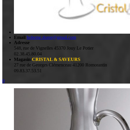
Email
boheme.doree@gmail.com
Adresse
548, rue de Vignelles 45370 Jouy Le Potier
02.38.45.80.04
Magasin
CRISTAL & SAVEURS
27 rue de Georges Clémenceau 41200 Romorantin
09.83.37.53.51
0