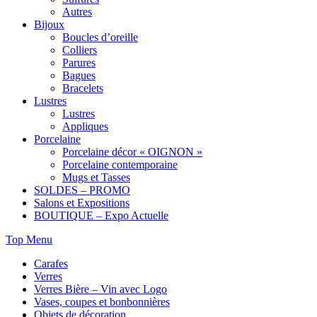
Autres
Bijoux
Boucles d’oreille
Colliers
Parures
Bagues
Bracelets
Lustres
Lustres
Appliques
Porcelaine
Porcelaine décor « OIGNON »
Porcelaine contemporaine
Mugs et Tasses
SOLDES – PROMO
Salons et Expositions
BOUTIQUE – Expo Actuelle
Top Menu
Carafes
Verres
Verres Bière – Vin avec Logo
Vases, coupes et bonbonnières
Objets de décoration