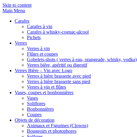
Skip to content
Main Menu
Carafes
Carafes à vin
Carafes à whisky-cognac-alcool
Pichets
Verres
Verres à vin
Flûtes et coupes
Gobelets-shots ( verres à eau, orangeade, whisky, vodka)
Verres bière, apéritif ou digestif
Verres Bière – Vin avec Logo
Verres à bière brasserie avec pied
Verres à bière brasserie sans pied
Verres à vin et flûtes
Vases, coupes et bonbonnières
Vases
Soliflores
Bonbonnières
Coupes
Objets de décoration
Animaux et Figurines (Clowns)
Bougeoirs et photophores
Sulfures