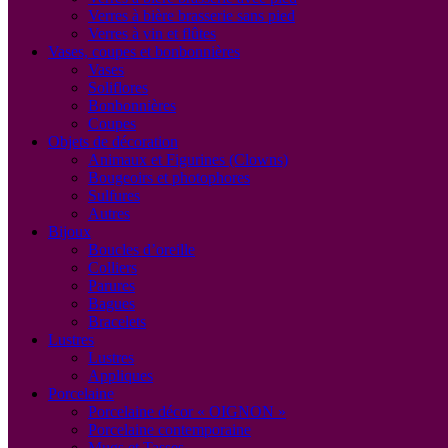
Verres à bière brasserie sans pied
Verres à vin et flûtes
Vases, coupes et bonbonnières
Vases
Soliflores
Bonbonnières
Coupes
Objets de décoration
Animaux et Figurines (Clowns)
Bougeoirs et photophores
Sulfures
Autres
Bijoux
Boucles d’oreille
Colliers
Parures
Bagues
Bracelets
Lustres
Lustres
Appliques
Porcelaine
Porcelaine décor « OIGNON »
Porcelaine contemporaine
Mugs et Tasses