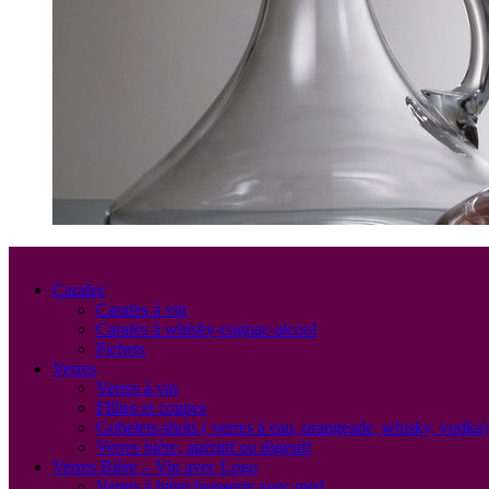
Carafes
Carafes à vin
Carafes à whisky-cognac-alcool
Pichets
Verres
Verres à vin
Flûtes et coupes
Gobelets-shots ( verres à eau, orangeade, whisky, vodka)
Verres bière, apéritif ou digestif
Verres Bière – Vin avec Logo
Verres à bière brasserie avec pied