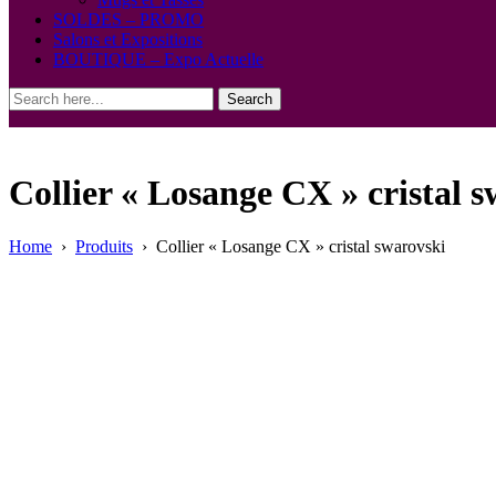
SOLDES – PROMO
Salons et Expositions
BOUTIQUE – Expo Actuelle
Search
Collier « Losange CX » cristal 
Home
›
Produits
›
Collier « Losange CX » cristal swarovski