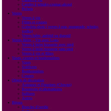
Carafes à whisky-cognac-alcool
Pichets
Verres
Verres à vin
Flûtes et coupes
Gobelets-shots ( verres à eau, orangeade, whisky,
vodka)
Verres bière, apéritif ou digestif
Verres Bière – Vin avec Logo
Verres à bière brasserie avec pied
Verres à bière brasserie sans pied
Verres à vin et flûtes
Vases, coupes et bonbonnières
Vases
Soliflores
Bonbonnières
Coupes
Objets de décoration
Animaux et Figurines (Clowns)
Bougeoirs et photophores
Sulfures
Autres
Bijoux
Boucles d’oreille