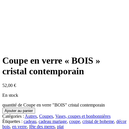
Coupe en verre « BOIS »
cristal contemporain
52,00
€
En stock
quantité de Coupe en verre "BOIS" cristal contemporain
Ajouter au panier
Catégories :
Autres
,
Coupes
,
Vases, coupes et bonbonnières
Étiquettes :
cadeau
,
cadeau mariage
,
coupe
,
cristal de boheme
,
décor
bois
,
en verre
,
fête des meres
,
plat