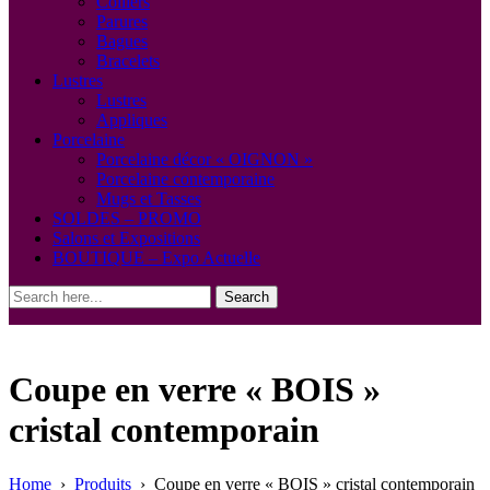
Colliers
Parures
Bagues
Bracelets
Lustres
Lustres
Appliques
Porcelaine
Porcelaine décor « OIGNON »
Porcelaine contemporaine
Mugs et Tasses
SOLDES – PROMO
Salons et Expositions
BOUTIQUE – Expo Actuelle
Search
Coupe en verre « BOIS »
cristal contemporain
Home
›
Produits
›
Coupe en verre « BOIS » cristal contemporain