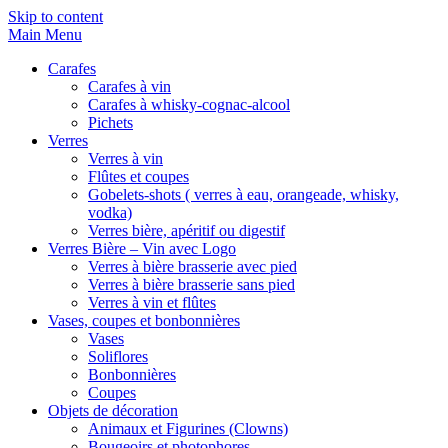
Skip to content
Main Menu
Carafes
Carafes à vin
Carafes à whisky-cognac-alcool
Pichets
Verres
Verres à vin
Flûtes et coupes
Gobelets-shots ( verres à eau, orangeade, whisky,
vodka)
Verres bière, apéritif ou digestif
Verres Bière – Vin avec Logo
Verres à bière brasserie avec pied
Verres à bière brasserie sans pied
Verres à vin et flûtes
Vases, coupes et bonbonnières
Vases
Soliflores
Bonbonnières
Coupes
Objets de décoration
Animaux et Figurines (Clowns)
Bougeoirs et photophores