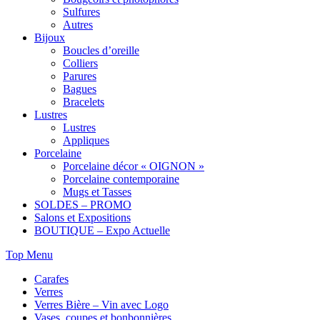
Sulfures
Autres
Bijoux
Boucles d’oreille
Colliers
Parures
Bagues
Bracelets
Lustres
Lustres
Appliques
Porcelaine
Porcelaine décor « OIGNON »
Porcelaine contemporaine
Mugs et Tasses
SOLDES – PROMO
Salons et Expositions
BOUTIQUE – Expo Actuelle
Top Menu
Carafes
Verres
Verres Bière – Vin avec Logo
Vases, coupes et bonbonnières