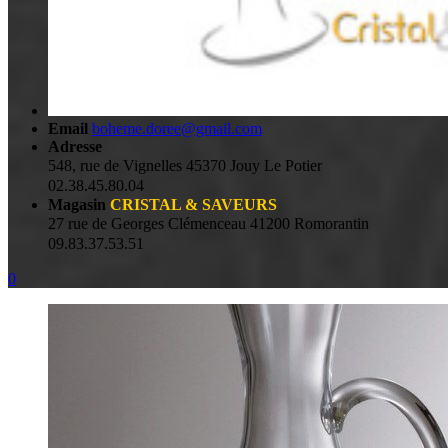
Email
boheme.doree@gmail.com
Adresse
548, rue de Vignelles 45370 Jouy Le Potier
02.38.45.80.04
Magasin
CRISTAL & SAVEURS
27 rue de Georges Clémenceau 41200 Romorantin
09.83.37.53.51
0