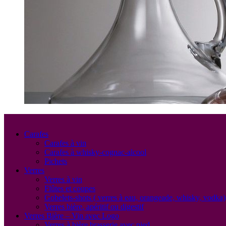
Carafes
Carafes à vin
Carafes à whisky-cognac-alcool
Pichets
Verres
Verres à vin
Flûtes et coupes
Gobelets-shots ( verres à eau, orangeade, whisky, vodka)
Verres bière, apéritif ou digestif
Verres Bière – Vin avec Logo
Verres à bière brasserie avec pied