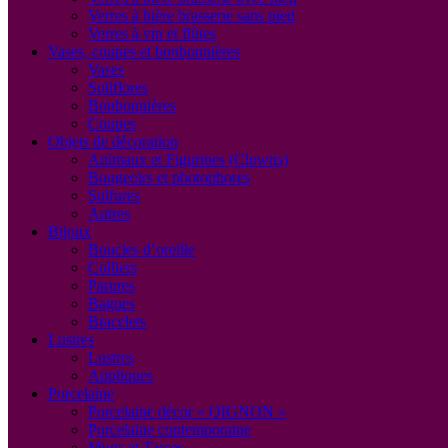
Verres à bière brasserie sans pied
Verres à vin et flûtes
Vases, coupes et bonbonnières
Vases
Soliflores
Bonbonnières
Coupes
Objets de décoration
Animaux et Figurines (Clowns)
Bougeoirs et photophores
Sulfures
Autres
Bijoux
Boucles d’oreille
Colliers
Parures
Bagues
Bracelets
Lustres
Lustres
Appliques
Porcelaine
Porcelaine décor « OIGNON »
Porcelaine contemporaine
Mugs et Tasses