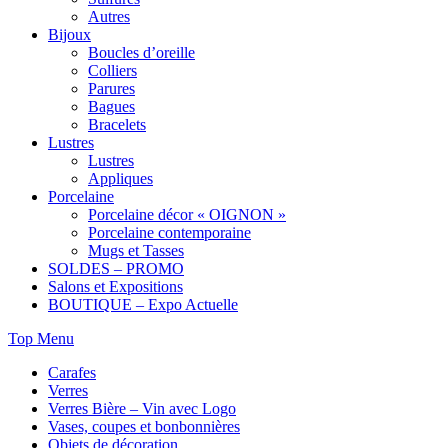
Autres
Bijoux
Boucles d’oreille
Colliers
Parures
Bagues
Bracelets
Lustres
Lustres
Appliques
Porcelaine
Porcelaine décor « OIGNON »
Porcelaine contemporaine
Mugs et Tasses
SOLDES – PROMO
Salons et Expositions
BOUTIQUE – Expo Actuelle
Top Menu
Carafes
Verres
Verres Bière – Vin avec Logo
Vases, coupes et bonbonnières
Objets de décoration