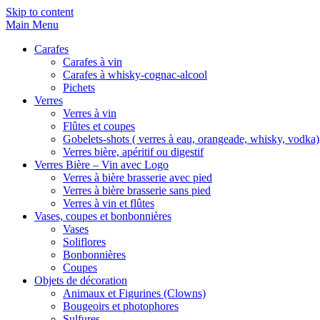
Skip to content
Main Menu
Carafes
Carafes à vin
Carafes à whisky-cognac-alcool
Pichets
Verres
Verres à vin
Flûtes et coupes
Gobelets-shots ( verres à eau, orangeade, whisky, vodka)
Verres bière, apéritif ou digestif
Verres Bière – Vin avec Logo
Verres à bière brasserie avec pied
Verres à bière brasserie sans pied
Verres à vin et flûtes
Vases, coupes et bonbonnières
Vases
Soliflores
Bonbonnières
Coupes
Objets de décoration
Animaux et Figurines (Clowns)
Bougeoirs et photophores
Sulfures