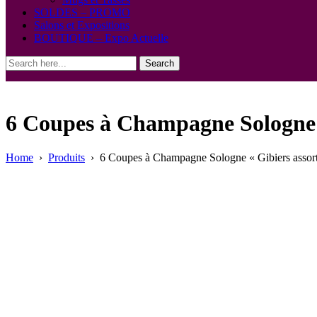
SOLDES – PROMO
Salons et Expositions
BOUTIQUE – Expo Actuelle
Search
6 Coupes à Champagne Sologne « 
Home
›
Produits
›
6 Coupes à Champagne Sologne « Gibiers assorti