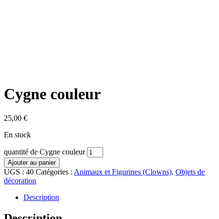
Cygne couleur
25,00
€
En stock
quantité de Cygne couleur
Ajouter au panier
UGS :
40
Catégories :
Animaux et Figurines (Clowns)
,
Objets de
décoration
Description
Description