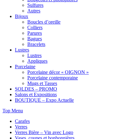
Sulfures
Autres
Bijoux
Boucles d’oreille
Colliers
Parures
Bagues
Bracelets
Lustres
Lustres
Appliques
Porcelaine
Porcelaine décor « OIGNON »
Porcelaine contemporaine
Mugs et Tasses
SOLDES – PROMO
Salons et Expositions
BOUTIQUE – Expo Actuelle
Top Menu
Carafes
Verres
Verres Bière – Vin avec Logo
Vases, coupes et bonbonnières