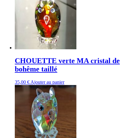
CHOUETTE verte MA cristal de
bohême taillé
35,00
€
Ajouter au panier