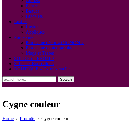
Colliers
Parures
Bagues
Bracelets
Lustres
Lustres
Appliques
Porcelaine
Porcelaine décor « OIGNON »
Porcelaine contemporaine
Mugs et Tasses
SOLDES – PROMO
Salons et Expositions
BOUTIQUE – Expo Actuelle
Search
Cygne couleur
Home
›
Produits
›
Cygne couleur