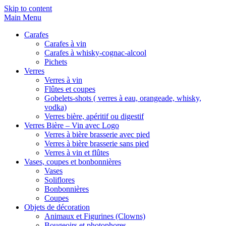
Skip to content
Main Menu
Carafes
Carafes à vin
Carafes à whisky-cognac-alcool
Pichets
Verres
Verres à vin
Flûtes et coupes
Gobelets-shots ( verres à eau, orangeade, whisky,
vodka)
Verres bière, apéritif ou digestif
Verres Bière – Vin avec Logo
Verres à bière brasserie avec pied
Verres à bière brasserie sans pied
Verres à vin et flûtes
Vases, coupes et bonbonnières
Vases
Soliflores
Bonbonnières
Coupes
Objets de décoration
Animaux et Figurines (Clowns)
Bougeoirs et photophores