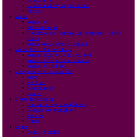
Carafes à whisky-cognac-alcool
Pichets
Verres
Verres à vin
Flûtes et coupes
Gobelets-shots ( verres à eau, orangeade, whisky,
vodka)
Verres bière, apéritif ou digestif
Verres Bière – Vin avec Logo
Verres à bière brasserie avec pied
Verres à bière brasserie sans pied
Verres à vin et flûtes
Vases, coupes et bonbonnières
Vases
Soliflores
Bonbonnières
Coupes
Objets de décoration
Animaux et Figurines (Clowns)
Bougeoirs et photophores
Sulfures
Autres
Bijoux
Boucles d’oreille