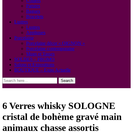
Colliers
Parures
Bagues
Bracelets
Lustres
Lustres
Appliques
Porcelaine
Porcelaine décor « OIGNON »
Porcelaine contemporaine
Mugs et Tasses
SOLDES – PROMO
Salons et Expositions
BOUTIQUE – Expo Actuelle
Search
6 Verres whisky SOLOGNE
cristal de bohème gravé main
animaux chasse assortis