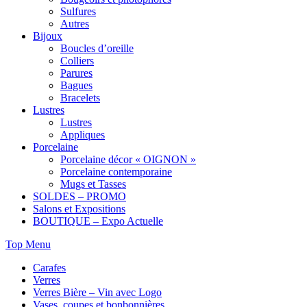
Sulfures
Autres
Bijoux
Boucles d’oreille
Colliers
Parures
Bagues
Bracelets
Lustres
Lustres
Appliques
Porcelaine
Porcelaine décor « OIGNON »
Porcelaine contemporaine
Mugs et Tasses
SOLDES – PROMO
Salons et Expositions
BOUTIQUE – Expo Actuelle
Top Menu
Carafes
Verres
Verres Bière – Vin avec Logo
Vases, coupes et bonbonnières