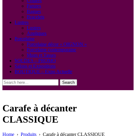
Colliers
Parures
Bagues
Bracelets
Lustres
Lustres
Appliques
Porcelaine
Porcelaine décor « OIGNON »
Porcelaine contemporaine
Mugs et Tasses
SOLDES – PROMO
Salons et Expositions
BOUTIQUE – Expo Actuelle
Search
Carafe à décanter
CLASSIQUE
Home
›
Produits
›
Carafe à décanter CLASSIQUE