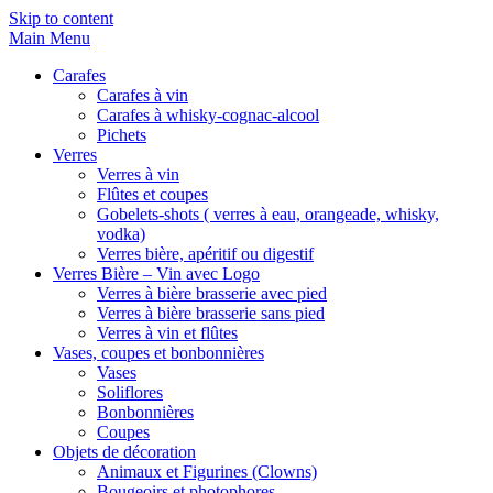
Skip to content
Main Menu
Carafes
Carafes à vin
Carafes à whisky-cognac-alcool
Pichets
Verres
Verres à vin
Flûtes et coupes
Gobelets-shots ( verres à eau, orangeade, whisky,
vodka)
Verres bière, apéritif ou digestif
Verres Bière – Vin avec Logo
Verres à bière brasserie avec pied
Verres à bière brasserie sans pied
Verres à vin et flûtes
Vases, coupes et bonbonnières
Vases
Soliflores
Bonbonnières
Coupes
Objets de décoration
Animaux et Figurines (Clowns)
Bougeoirs et photophores