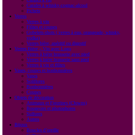
Carafes à whisky-cognac-alcool
Pichets
Verres
Verres à vin
Flûtes et coupes
Gobelets-shots ( verres à eau, orangeade, whisky,
vodka)
Verres bière, apéritif ou digestif
Verres Bière – Vin avec Logo
Verres à bière brasserie avec pied
Verres à bière brasserie sans pied
Verres à vin et flûtes
Vases, coupes et bonbonnières
Vases
Soliflores
Bonbonnières
Coupes
Objets de décoration
Animaux et Figurines (Clowns)
Bougeoirs et photophores
Sulfures
Autres
Bijoux
Boucles d’oreille