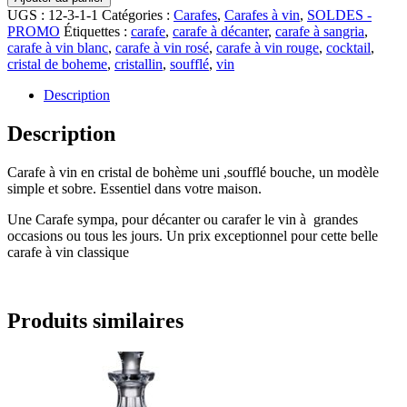
UGS :
12-3-1-1
Catégories :
Carafes
,
Carafes à vin
,
SOLDES -
PROMO
Étiquettes :
carafe
,
carafe à décanter
,
carafe à sangria
,
carafe à vin blanc
,
carafe à vin rosé
,
carafe à vin rouge
,
cocktail
,
cristal de boheme
,
cristallin
,
soufflé
,
vin
Description
Description
Carafe à vin en cristal de bohème uni ,soufflé bouche, un modèle
simple et sobre. Essentiel dans votre maison.
Une Carafe sympa, pour décanter ou carafer le vin à grandes
occasions ou tous les jours. Un prix exceptionnel pour cette belle
carafe à vin classique
Produits similaires