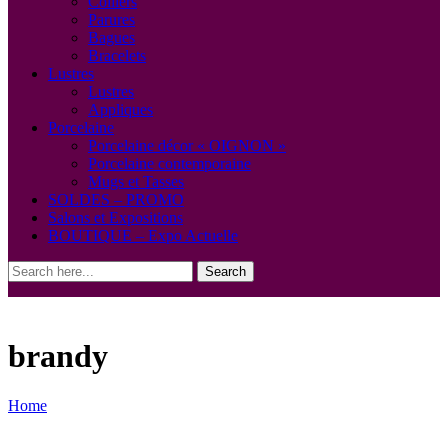
Colliers
Parures
Bagues
Bracelets
Lustres
Lustres
Appliques
Porcelaine
Porcelaine décor « OIGNON »
Porcelaine contemporaine
Mugs et Tasses
SOLDES – PROMO
Salons et Expositions
BOUTIQUE – Expo Actuelle
Search
brandy
Home