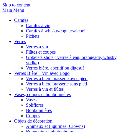
Skip to content
Main Menu
Carafes
Carafes à vin
Carafes à whisky-cognac-alcool
Pichets
Verres
Verres à vin
Flûtes et coupes
Gobelets-shots ( verres à eau, orangeade, whisky,
vodka)
Verres bière, apéritif ou digestif
Verres Bière – Vin avec Logo
Verres à bière brasserie avec pied
Verres à bière brasserie sans pied
Verres à vin et flûtes
Vases, coupes et bonbonnières
Vases
Soliflores
Bonbonnières
Coupes
Objets de décoration
Animaux et Figurines (Clowns)
Bougeoirs et photophores