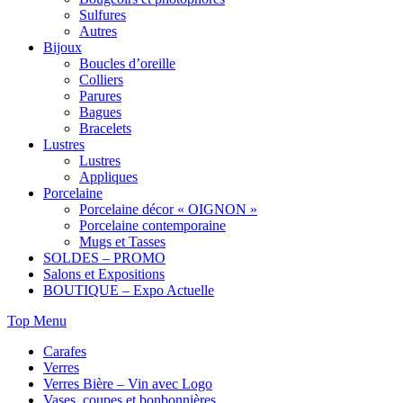
Sulfures
Autres
Bijoux
Boucles d’oreille
Colliers
Parures
Bagues
Bracelets
Lustres
Lustres
Appliques
Porcelaine
Porcelaine décor « OIGNON »
Porcelaine contemporaine
Mugs et Tasses
SOLDES – PROMO
Salons et Expositions
BOUTIQUE – Expo Actuelle
Top Menu
Carafes
Verres
Verres Bière – Vin avec Logo
Vases, coupes et bonbonnières