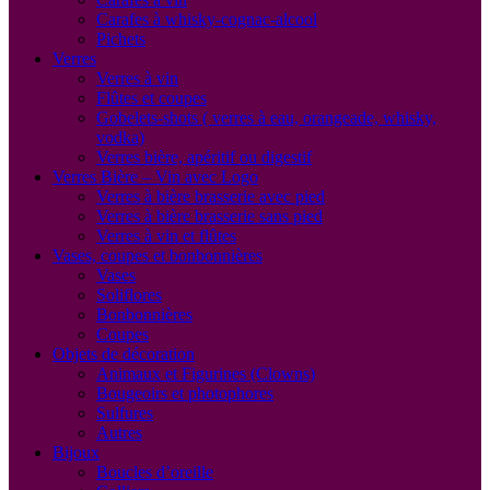
Carafes à whisky-cognac-alcool
Pichets
Verres
Verres à vin
Flûtes et coupes
Gobelets-shots ( verres à eau, orangeade, whisky,
vodka)
Verres bière, apéritif ou digestif
Verres Bière – Vin avec Logo
Verres à bière brasserie avec pied
Verres à bière brasserie sans pied
Verres à vin et flûtes
Vases, coupes et bonbonnières
Vases
Soliflores
Bonbonnières
Coupes
Objets de décoration
Animaux et Figurines (Clowns)
Bougeoirs et photophores
Sulfures
Autres
Bijoux
Boucles d’oreille