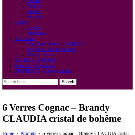
Colliers
Parures
Bagues
Bracelets
Lustres
Lustres
Appliques
Porcelaine
Porcelaine décor « OIGNON »
Porcelaine contemporaine
Mugs et Tasses
SOLDES – PROMO
Salons et Expositions
BOUTIQUE – Expo Actuelle
Search
6 Verres Cognac – Brandy
CLAUDIA cristal de bohême
Home
›
Produits
›
6 Verres Cognac – Brandy CLAUDIA cristal