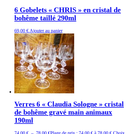
6 Gobelets « CHRIS » en cristal de
bohême taillé 290ml
69,00
€
Ajouter au panier
Verres 6 « Claudia Sologne » cristal
de bohême gravé main animaux
190ml
74,00
€
–
78,00
€
Plage de prix : 74,00 € à 78,00 €
Choix