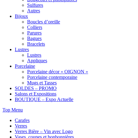
Sulfures
Autres
Bijoux
Boucles d’oreille
Colliers
Parures
Bagues
Bracelets
Lustres
Lustres
Appliques
Porcelaine
Porcelaine décor « OIGNON »
Porcelaine contemporaine
Mugs et Tasses
SOLDES – PROMO
Salons et Expositions
BOUTIQUE – Expo Actuelle
Top Menu
Carafes
Verres
Verres Bière – Vin avec Logo
Vases, coupes et bonbonnières