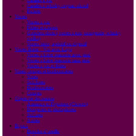
Carafes à whisky-cognac-alcool
Pichets
Verres
Verres à vin
Flûtes et coupes
Gobelets-shots ( verres à eau, orangeade, whisky,
vodka)
Verres bière, apéritif ou digestif
Verres Bière – Vin avec Logo
Verres à bière brasserie avec pied
Verres à bière brasserie sans pied
Verres à vin et flûtes
Vases, coupes et bonbonnières
Vases
Soliflores
Bonbonnières
Coupes
Objets de décoration
Animaux et Figurines (Clowns)
Bougeoirs et photophores
Sulfures
Autres
Bijoux
Boucles d’oreille