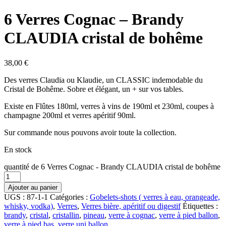
6 Verres Cognac – Brandy
CLAUDIA cristal de bohême
38,00
€
Des verres Claudia ou Klaudie, un CLASSIC indemodable du
Cristal de Bohême. Sobre et élégant, un + sur vos tables.
Existe en Flûtes 180ml, verres à vins de 190ml et 230ml, coupes à
champagne 200ml et verres apéritif 90ml.
Sur commande nous pouvons avoir toute la collection.
En stock
quantité de 6 Verres Cognac - Brandy CLAUDIA cristal de bohême
Ajouter au panier
UGS :
87-1-1
Catégories :
Gobelets-shots ( verres à eau, orangeade,
whisky, vodka)
,
Verres
,
Verres bière, apéritif ou digestif
Étiquettes :
brandy
,
cristal
,
cristallin
,
pineau
,
verre à cognac
,
verre à pied ballon
,
verre à pied bas
,
verre uni ballon