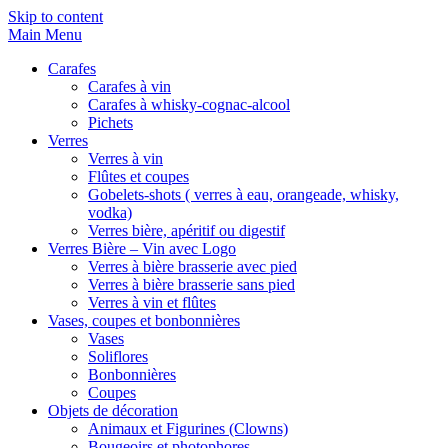
Skip to content
Main Menu
Carafes
Carafes à vin
Carafes à whisky-cognac-alcool
Pichets
Verres
Verres à vin
Flûtes et coupes
Gobelets-shots ( verres à eau, orangeade, whisky,
vodka)
Verres bière, apéritif ou digestif
Verres Bière – Vin avec Logo
Verres à bière brasserie avec pied
Verres à bière brasserie sans pied
Verres à vin et flûtes
Vases, coupes et bonbonnières
Vases
Soliflores
Bonbonnières
Coupes
Objets de décoration
Animaux et Figurines (Clowns)
Bougeoirs et photophores