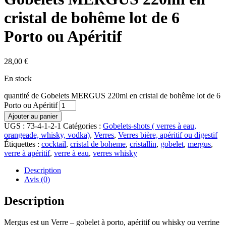
cristal de bohême lot de 6
Porto ou Apéritif
28,00
€
En stock
quantité de Gobelets MERGUS 220ml en cristal de bohême lot de 6
Porto ou Apéritif
Ajouter au panier
UGS :
73-4-1-2-1
Catégories :
Gobelets-shots ( verres à eau,
orangeade, whisky, vodka)
,
Verres
,
Verres bière, apéritif ou digestif
Étiquettes :
cocktail
,
cristal de boheme
,
cristallin
,
gobelet
,
mergus
,
verre à apéritif
,
verre à eau
,
verres whisky
Description
Avis (0)
Description
Mergus est un Verre – gobelet à porto, apéritif ou whisky ou verrine