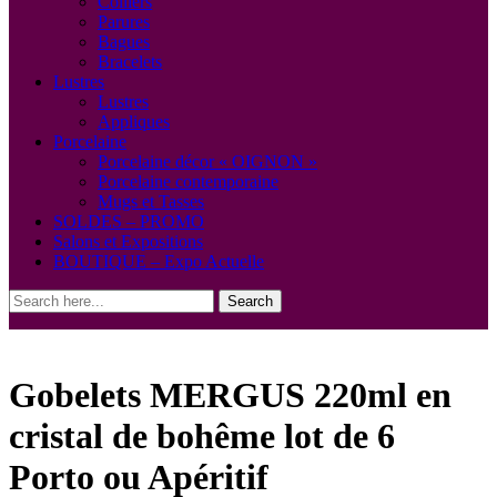
Colliers
Parures
Bagues
Bracelets
Lustres
Lustres
Appliques
Porcelaine
Porcelaine décor « OIGNON »
Porcelaine contemporaine
Mugs et Tasses
SOLDES – PROMO
Salons et Expositions
BOUTIQUE – Expo Actuelle
Search
Gobelets MERGUS 220ml en
cristal de bohême lot de 6
Porto ou Apéritif