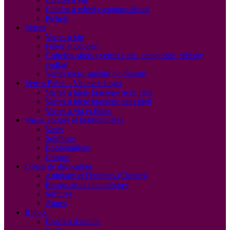
Carafes à whisky-cognac-alcool
Pichets
Verres
Verres à vin
Flûtes et coupes
Gobelets-shots ( verres à eau, orangeade, whisky,
vodka)
Verres bière, apéritif ou digestif
Verres Bière – Vin avec Logo
Verres à bière brasserie avec pied
Verres à bière brasserie sans pied
Verres à vin et flûtes
Vases, coupes et bonbonnières
Vases
Soliflores
Bonbonnières
Coupes
Objets de décoration
Animaux et Figurines (Clowns)
Bougeoirs et photophores
Sulfures
Autres
Bijoux
Boucles d’oreille