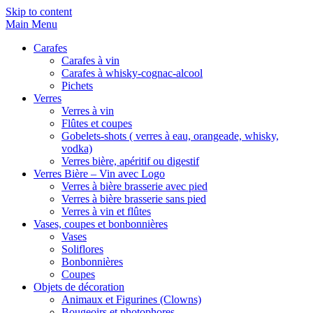
Skip to content
Main Menu
Carafes
Carafes à vin
Carafes à whisky-cognac-alcool
Pichets
Verres
Verres à vin
Flûtes et coupes
Gobelets-shots ( verres à eau, orangeade, whisky,
vodka)
Verres bière, apéritif ou digestif
Verres Bière – Vin avec Logo
Verres à bière brasserie avec pied
Verres à bière brasserie sans pied
Verres à vin et flûtes
Vases, coupes et bonbonnières
Vases
Soliflores
Bonbonnières
Coupes
Objets de décoration
Animaux et Figurines (Clowns)
Bougeoirs et photophores