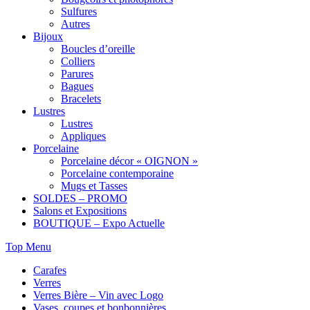
Sulfures
Autres
Bijoux
Boucles d’oreille
Colliers
Parures
Bagues
Bracelets
Lustres
Lustres
Appliques
Porcelaine
Porcelaine décor « OIGNON »
Porcelaine contemporaine
Mugs et Tasses
SOLDES – PROMO
Salons et Expositions
BOUTIQUE – Expo Actuelle
Top Menu
Carafes
Verres
Verres Bière – Vin avec Logo
Vases, coupes et bonbonnières